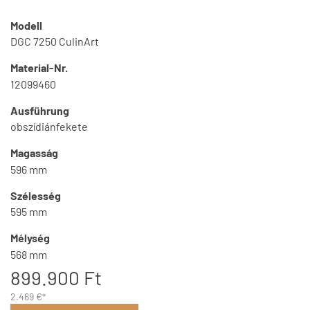
Modell
DGC 7250 CulinArt
Material-Nr.
12099460
Ausführung
obszídiánfekete
Magasság
596 mm
Szélesség
595 mm
Mélység
568 mm
899.900 Ft
2.469 €*