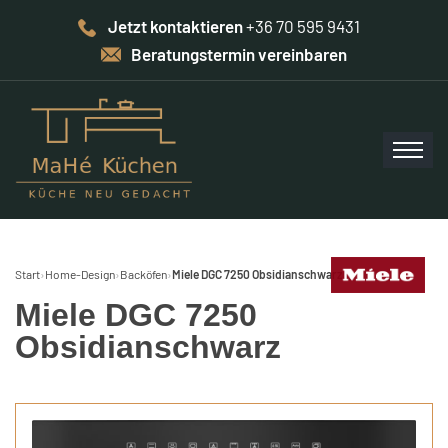
Jetzt kontaktieren
+36 70 595 9431
Beratungstermin vereinbaren
Start
›
Home-Design
›
Backöfen
›
Miele DGC 7250 Obsidianschwarz
Miele DGC 7250
Obsidianschwarz