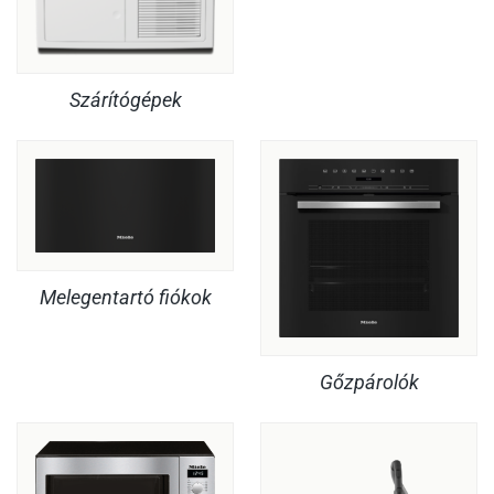
Szárítógépek
Melegentartó fiókok
Gőzpárolók