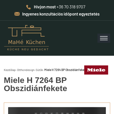
Hívjon most
+36 70 318 9707
Ingyenes konzultációs időpont egyeztetés
Kezdőlap
›
Otthondesign
›
Sütők
›
Miele H 7264 BP Obszidiánfekete
Miele H 7264 BP
Obszidiánfekete