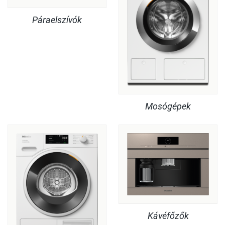
Páraelszívók
Mosógépek
Kávéfőzők