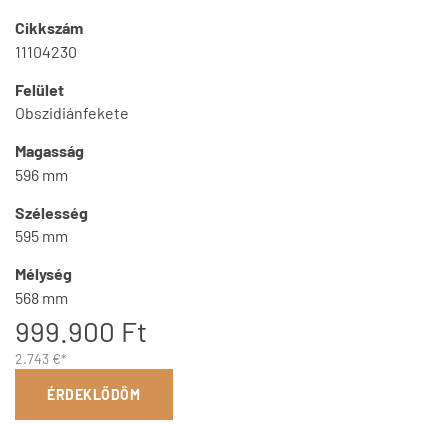
Cikkszám
11104230
Felület
Obszidiánfekete
Magasság
596 mm
Szélesség
595 mm
Mélység
568 mm
999.900 Ft
2.743 €*
ÉRDEKLŐDÖM