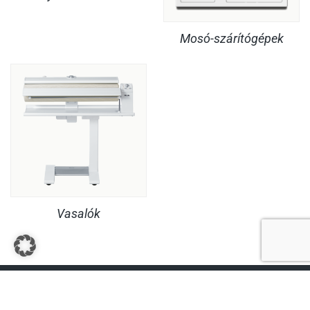
Mosó-szárítógépek
Vasalók