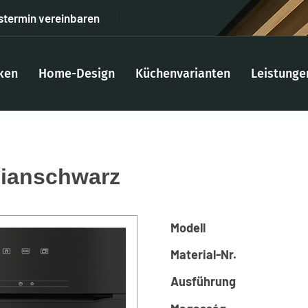
stermin vereinbaren
ken
Home-Design
Küchenvarianten
Leistunge
dianschwarz
Modell
Material-Nr.
Ausführung