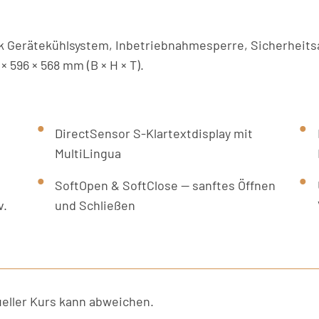
nk Gerätekühlsystem, Inbetriebnahmesperre, Sicherheit
 596 × 568 mm (B × H × T).
DirectSensor S-Klartextdisplay mit
MultiLingua
SoftOpen & SoftClose — sanftes Öffnen
v.
und Schließen
ller Kurs kann abweichen.