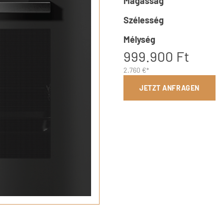
Magasság
Szélesség
Mélység
999.900 Ft
2.760 €*
JETZT ANFRAGEN