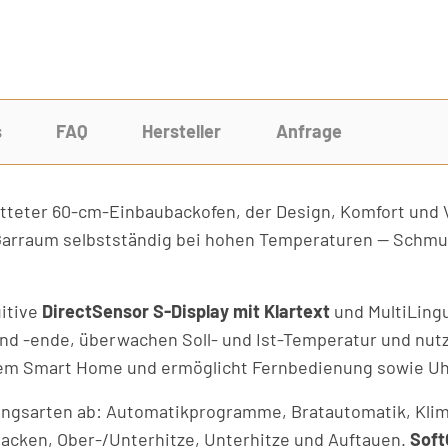
s
FAQ
Hersteller
Anfrage
tatteter 60-cm-Einbaubackofen, der Design, Komfort und
 Garraum selbstständig bei hohen Temperaturen — Schmutz
uitive
DirectSensor S-Display mit Klartext
und MultiLingu
nd -ende, überwachen Soll- und Ist-Temperatur und nut
rem Smart Home und ermöglicht Fernbedienung sowie Uh
ungsarten ab: Automatikprogramme, Bratautomatik, Klima
ivbacken, Ober-/Unterhitze, Unterhitze und Auftauen.
Soft