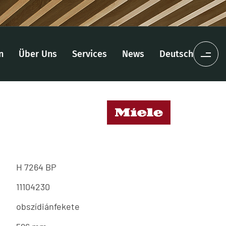
n
Über Uns
Services
News
Deutsch
H 7264 BP
11104230
obszídiánfekete