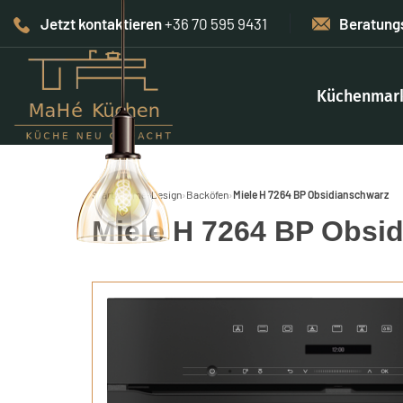
Jetzt kontaktieren
+36 70 595 9431
Beratung
Küchenmar
Start
›
Home-Design
›
Backöfen
›
Miele H 7264 BP Obsidianschwarz
Miele H 7264 BP Obsi