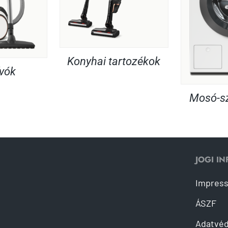
Konyhai tartozékok
ívók
Mosó-sz
JOGI I
Impres
ÁSZF
Adatvé