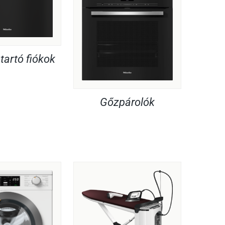
artó fiókok
Gőzpárolók