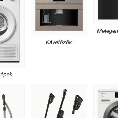
Melegent
Kávéfőzők
gépek