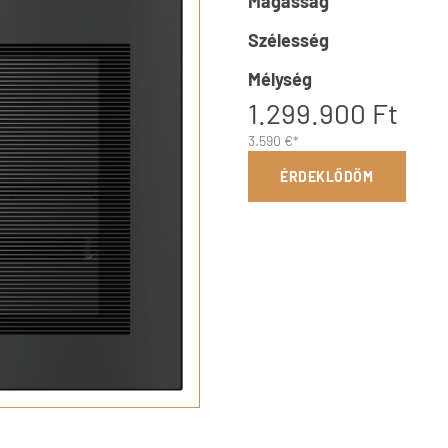
Magasság
Szélesség
Mélység
1.299.900 Ft
3.590 €*
ÉRDEKLŐDÖM