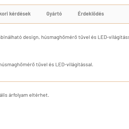
kori kérdések
Gyártó
Érdeklődés
mbinálható design, húsmaghőmérő tűvel és LED-világításs
húsmaghőmérő tűvel és LED-világítással.
lis árfolyam eltérhet.