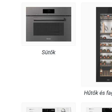
Sütők
Hűtők és f