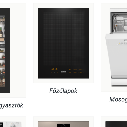
Főzőlapok
Mosog
agyasztók