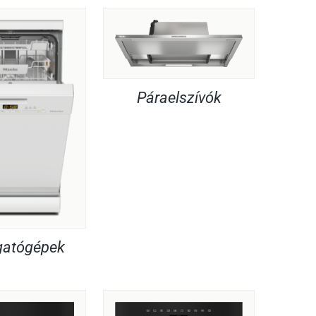
Páraelszívók
atógépek