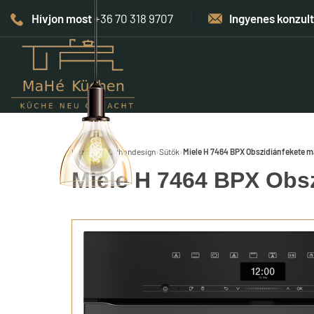
Hívjon most
+36 70 318 9707
Ingyenes konzul
Kezdőlap
›
Otthondesign
›
Sütők
›
Miele H 7464 BPX Obszidiánfekete m
Miele H 7464 BPX Obsz