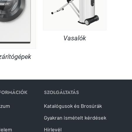
Vasalók
árítógépek
NFORMÁCIÓK
SZOLGÁLTATÁS
szum
Katalógusok és Brosúrák
Gyakran ismételt kérdések
delem
Hírlevél