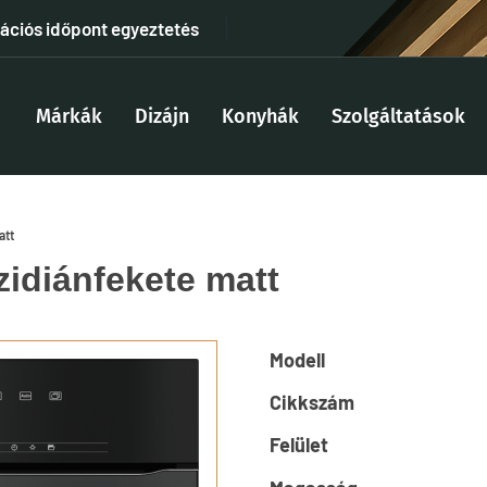
tációs időpont egyeztetés
Márkák
Dizájn
Konyhák
Szolgáltatások
att
idiánfekete matt
Modell
Cikkszám
Felület