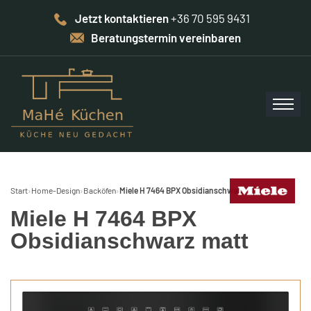
Jetzt kontaktieren
+36 70 595 9431
Beratungstermin vereinbaren
Start
›
Home-Design
›
Backöfen
›
Miele H 7464 BPX Obsidianschwarz matt
Miele H 7464 BPX
Obsidianschwarz matt