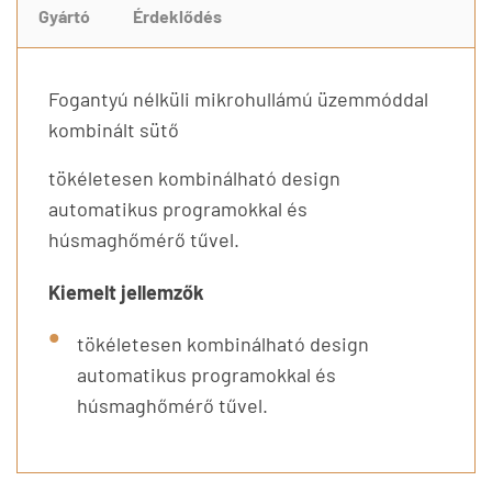
Gyártó
Érdeklődés
Fogantyú nélküli mikrohullámú üzemmóddal
kombinált sütő
tökéletesen kombinálható design
automatikus programokkal és
húsmaghőmérő tűvel.
Kiemelt jellemzők
tökéletesen kombinálható design
automatikus programokkal és
húsmaghőmérő tűvel.