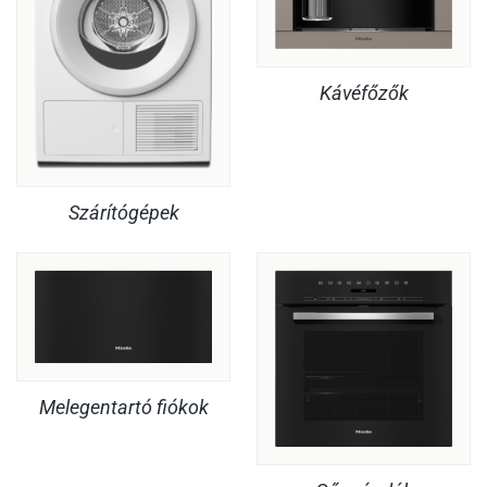
Kávéfőzők
Szárítógépek
Melegentartó fiókok