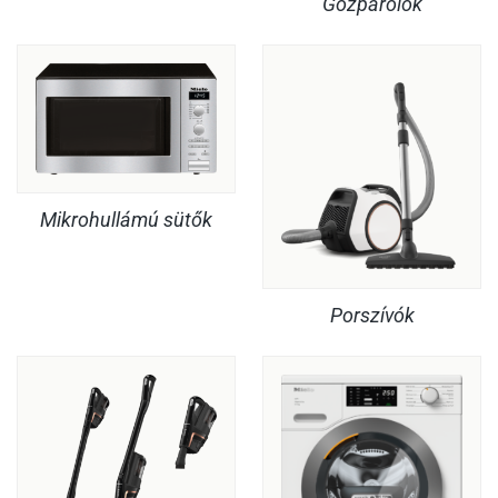
Gőzpárolók
Mikrohullámú sütők
Porszívók