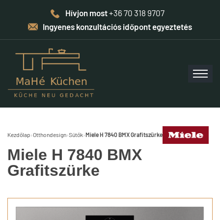
Hívjon most
+36 70 318 9707
Ingyenes konzultációs időpont egyeztetés
Kezdőlap
›
Otthondesign
›
Sütők
›
Miele H 7840 BMX Grafitszürke
Miele H 7840 BMX
Grafitszürke