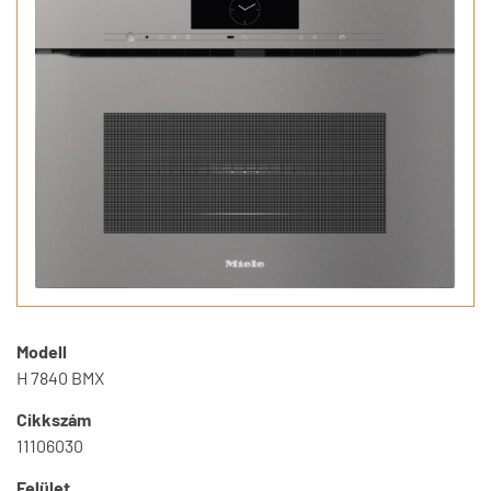
Modell
H 7840 BMX
Cikkszám
11106030
Felület