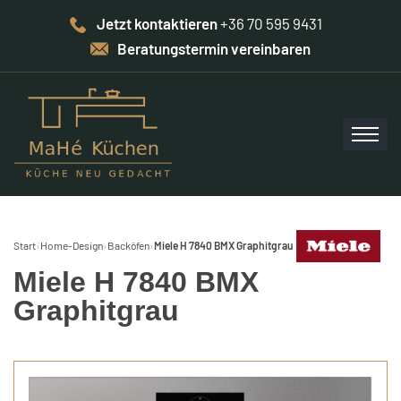
Jetzt kontaktieren
+36 70 595 9431
Beratungstermin vereinbaren
Start
›
Home-Design
›
Backöfen
›
Miele H 7840 BMX Graphitgrau
Miele H 7840 BMX
Graphitgrau