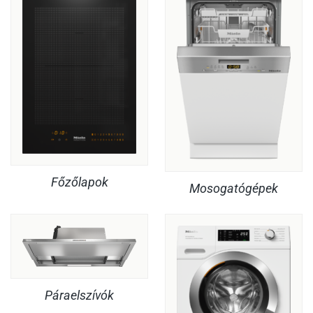
Főzőlapok
Mosogatógépek
Páraelszívók