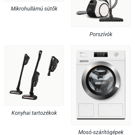
Mikrohullámú sütők
Porszívók
Konyhai tartozékok
Mosó-szárítógépek