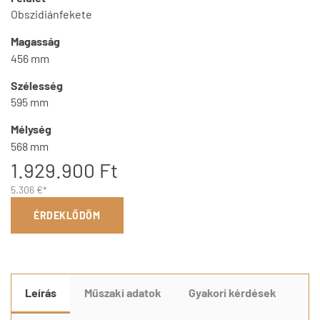
Obszidiánfekete
Magasság
456 mm
Szélesség
595 mm
Mélység
568 mm
1.929.900 Ft
5.306 €*
ÉRDEKLŐDÖM
Leírás
Műszaki adatok
Gyakori kérdések