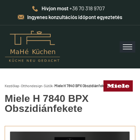
Hívjon most
+36 70 318 9707
Ingyenes konzultációs időpont egyeztetés
Kezdőlap
›
Otthondesign
›
Sütők
›
Miele H 7840 BPX Obszidiánfekete
Miele H 7840 BPX
Obszidiánfekete