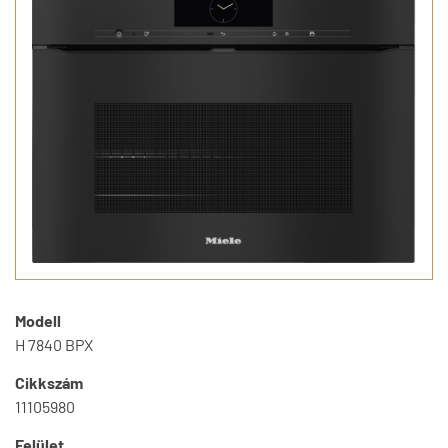
Modell
H 7840 BPX
Cikkszám
11105980
Felület