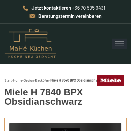
Jetzt kontaktieren
+36 70 595 9431
Beratungstermin vereinbaren
Start
›
Home-Design
›
Backöfen
›
Miele H 7840 BPX Obsidianschwarz
Miele H 7840 BPX
Obsidianschwarz