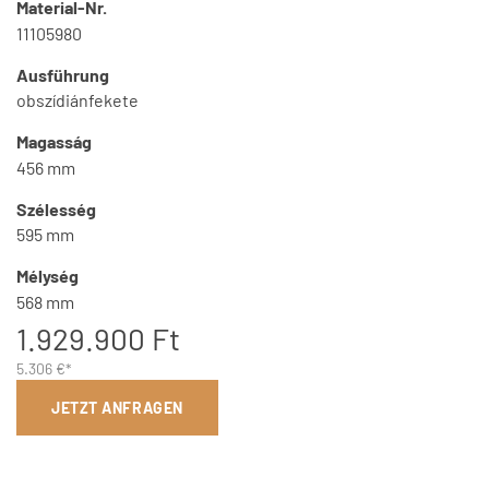
Material-Nr.
11105980
Ausführung
obszídiánfekete
Magasság
456 mm
Szélesség
595 mm
Mélység
568 mm
1.929.900 Ft
5.306 €*
JETZT ANFRAGEN