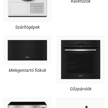
Kávéfőzők
Szárítógépek
Melegentartó fiókok
Gőzpárolók