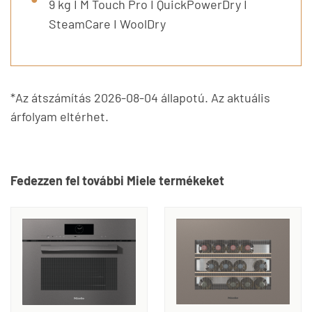
9 kg I M Touch Pro I QuickPowerDry I
SteamCare I WoolDry
*Az átszámítás 2026-08-04 állapotú. Az aktuális
árfolyam eltérhet.
Fedezzen fel további Miele termékeket