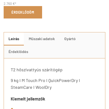
2.760 €*
ÉRDEKLŐDÖM
Leírás
Műszaki adatok
Gyártó
Érdeklődés
T2 hőszivattyús szárítógép
9 kg I M Touch Pro I QuickPowerDry I
SteamCare I WoolDry
Kiemelt jellemzők