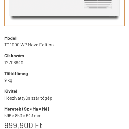
Modell
TQ 1000 WP Nova Edition
Cikkszám
12708640
Töltőtömeg
9 kg
Kivitel
Hőszivattyús szárítógép
Méretek (Sz × Ma × Mé)
596 × 850 × 643 mm
999.900 Ft