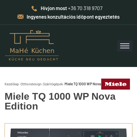
Hívjon most
+36 70 318 9707
Ingyenes konzultációs időpont egyeztetés
Kezdőlap
›
Otthondesign
›
Szárítógépek
›
Miele TQ 1000 WP Nova Edition
Miele TQ 1000 WP Nova
Edition