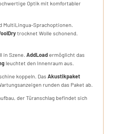
ochwertige Optik mit komfortabler
d MultiLingua-Sprachoptionen.
oolDry
trocknet Wolle schonend.
l in Szene.
AddLoad
ermöglicht das
ng
leuchtet den Innenraum aus.
aschine koppeln. Das
Akustikpaket
Wartungsanzeigen runden das Paket ab.
aufbau, der Türanschlag befindet sich