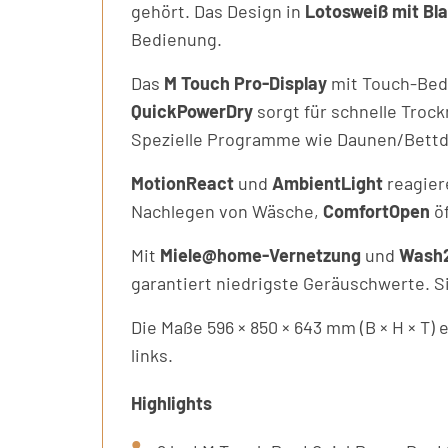
gehört. Das Design in
Lotosweiß mit Bl
Bedienung.
Das
M Touch Pro-Display
mit Touch-Bedi
QuickPowerDry
sorgt für schnelle Troc
Spezielle Programme wie Daunen/Bettd
MotionReact
und
AmbientLight
reagier
Nachlegen von Wäsche,
ComfortOpen
öf
Mit
Miele@home-Vernetzung
und
Wash
garantiert niedrigste Geräuschwerte. 
Die Maße 596 × 850 × 643 mm (B × H × T)
links.
Highlights