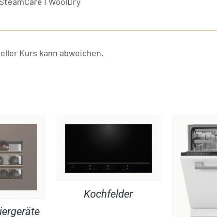
I SteamCare I WoolDry
ller Kurs kann abweichen.
Kochfelder
iergeräte