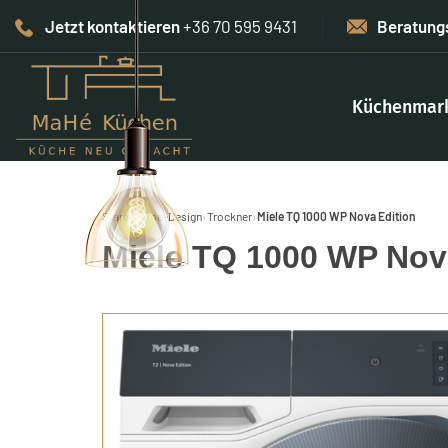
Jetzt kontaktieren
+36 70 595 9431
Beratung
Küchenmar
Start
›
Home-Design
›
Trockner
›
Miele TQ 1000 WP Nova Edition
Miele TQ 1000 WP Nov