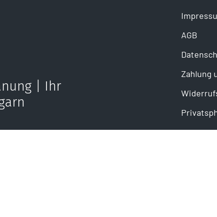
Impress
AGB
Datensch
Zahlung 
nung | Ihr
Widerruf
garn
Privatsp
ail senden
takt@mahe-kuechen.com