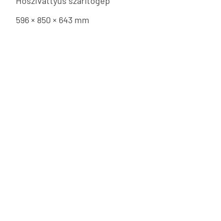
Hőszivattyús szárítógép
596 × 850 × 643 mm