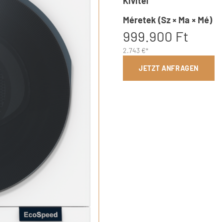
Kivitel
Méretek (Sz × Ma × Mé)
999.900 Ft
2.743 €*
JETZT ANFRAGEN