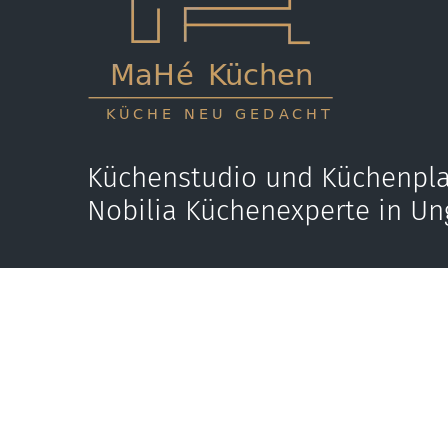
Küchenstudio und Küchenpla
Nobilia Küchenexperte in Un
Jetzt anrufen
E-M
+36 70 595 9431
kon