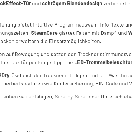
ackEffect-Tür
und
schrägem Blendendesign
verbindet h
enung bietet intuitive Programmauswahl, Info-Texte un
knungszeiten,
SteamCare
glättet Falten mit Dampf, und
W
ecken erweitern die Einsatzmöglichkeiten.
en auf Bewegung und setzen den Trockner stimmungsvol
fnet die Tür per Fingertipp. Die
LED-Trommelbeleuchtu
2Dry
lässt sich der Trockner intelligent mit der Waschm
Sicherheitsfeatures wie Kindersicherung, PIN-Code und 
 erlauben säulenfähigen, Side-by-Side- oder Unterschieb