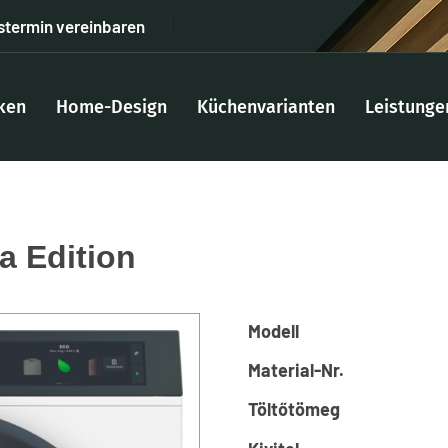
stermin vereinbaren
ken
Home-Design
Küchenvarianten
Leistunge
a Edition
Modell
Material-Nr.
Töltőtömeg