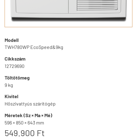
Modell
TWH780WP EcoSpeed&9kg
Cikkszám
12729690
Töltőtömeg
9 kg
Kivitel
Hőszivattyús szárítógép
Méretek (Sz × Ma × Mé)
596 × 850 × 643 mm
549.900 Ft