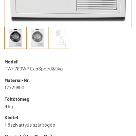
Modell
TWH780WP EcoSpeed&9kg
Material-Nr.
12729690
Töltőtömeg
9 kg
Kivitel
Hőszivattyús szárítógép