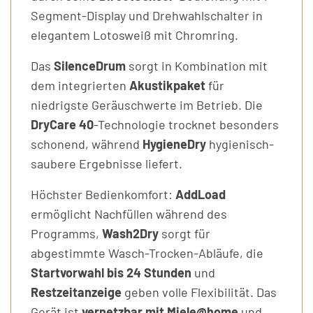
Segment-Display und Drehwahlschalter in
elegantem Lotosweiß mit Chromring.
Das
SilenceDrum
sorgt in Kombination mit
dem integrierten
Akustikpaket
für
niedrigste Geräuschwerte im Betrieb. Die
DryCare 40
-Technologie trocknet besonders
schonend, während
HygieneDry
hygienisch-
saubere Ergebnisse liefert.
Höchster Bedienkomfort:
AddLoad
ermöglicht Nachfüllen während des
Programms,
Wash2Dry
sorgt für
abgestimmte Wasch-Trocken-Abläufe, die
Startvorwahl bis 24 Stunden
und
Restzeitanzeige
geben volle Flexibilität. Das
Gerät ist
vernetzbar mit Miele@home
und