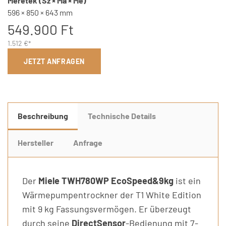
Méretek (Sz × Ma × Mé)
596 × 850 × 643 mm
549.900 Ft
1.512 €*
JETZT ANFRAGEN
Beschreibung
Technische Details
Hersteller
Anfrage
Der
Miele TWH780WP EcoSpeed&9kg
ist ein
Wärmepumpentrockner der T1 White Edition
mit 9 kg Fassungsvermögen. Er überzeugt
durch seine
DirectSensor
-Bedienung mit 7-