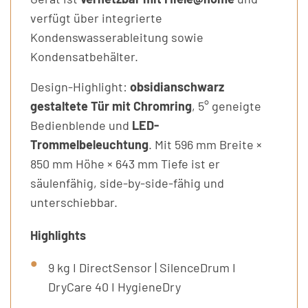
verfügt über integrierte
Kondenswasserableitung sowie
Kondensatbehälter.
Design-Highlight:
obsidianschwarz
gestaltete Tür mit Chromring
, 5° geneigte
Bedienblende und
LED-
Trommelbeleuchtung
. Mit 596 mm Breite ×
850 mm Höhe × 643 mm Tiefe ist er
säulenfähig, side-by-side-fähig und
unterschiebbar.
Highlights
9 kg I DirectSensor | SilenceDrum I
DryCare 40 I HygieneDry