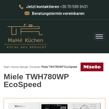
Jetzt kontaktieren
+36 70 595 9431
Beratungstermin vereinbaren
Start
›
Home-Design
›
Trockner
›
Miele TWH780WP EcoSpeed
Miele TWH780WP
EcoSpeed