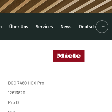
n
Über Uns
Services
News
Deutsch
DGC 7460 HCX Pro
12613820
Pro D