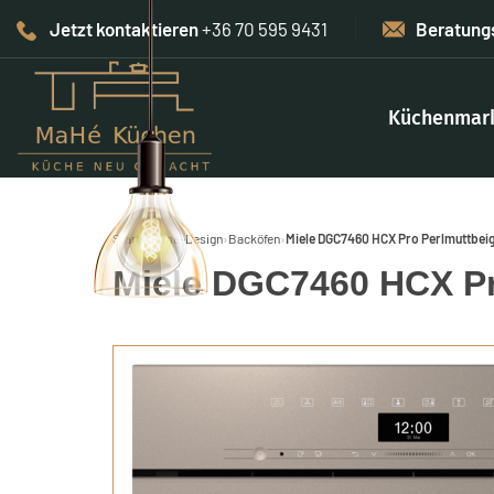
Jetzt kontaktieren
+36 70 595 9431
Beratung
Küchenmar
Start
›
Home-Design
›
Backöfen
›
Miele DGC7460 HCX Pro Perlmuttbei
Miele DGC7460 HCX Pr