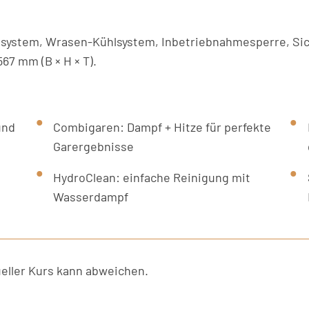
hlsystem, Wrasen-Kühlsystem, Inbetriebnahmesperre, Si
67 mm (B × H × T).
und
Combigaren: Dampf + Hitze für perfekte
Garergebnisse
HydroClean: einfache Reinigung mit
Wasserdampf
ller Kurs kann abweichen.