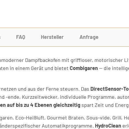
s
FAQ
Hersteller
Anfrage
hmoderner Dampfbackofen mit griffloser, motorischer L
ten in einem Gerät und bietet
Combigaren
— die intelli
ernetzen und aus der Ferne steuern. Das
DirectSensor-To
nd -ende, Kurzzeitwecker, individuelle Programme, aut
n auf bis zu 4 Ebenen gleichzeitig
spart Zeit und Energ
ren, Eco-Heißluft, Gourmet Braten, Sous-vide, Grill, Hei
e länderspezifischer Automatikprogramme.
HydroClean
erl