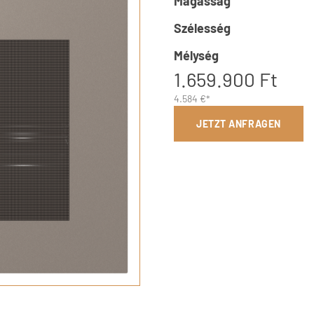
Magasság
Szélesség
Mélység
1.659.900 Ft
4.584 €*
JETZT ANFRAGEN