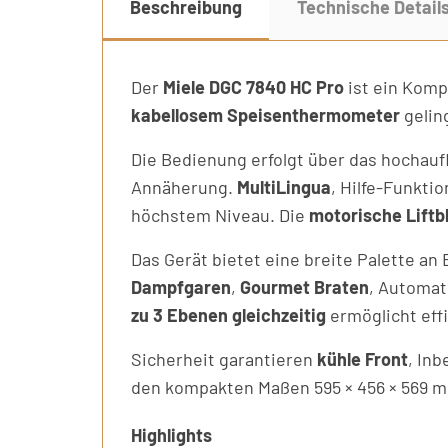
Beschreibung
Technische Detail
Der
Miele DGC 7840 HC Pro
ist ein Komp
kabellosem Speisenthermometer
gelin
Die Bedienung erfolgt über das hochau
Annäherung.
MultiLingua
, Hilfe-Funkti
höchstem Niveau. Die
motorische Liftb
Das Gerät bietet eine breite Palette an
Dampfgaren
,
Gourmet Braten
, Automat
zu 3 Ebenen gleichzeitig
ermöglicht eff
Sicherheit garantieren
kühle Front
, In
den kompakten Maßen 595 × 456 × 569 m
Highlights