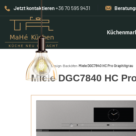
Jetzt kontaktieren
+36 70 595 9431
Beratung
Küchenmar
Start
›
Home-Design
›
Backöfen
›
Miele DGC7840 HC Pro Graphitgrau
Miele DGC7840 HC Pro