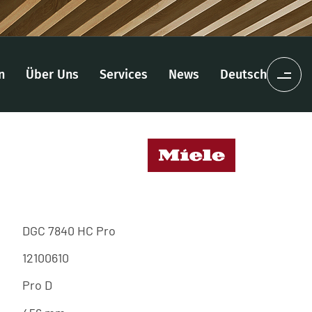
n
Über Uns
Services
News
Deutsch
DGC 7840 HC Pro
12100610
Pro D