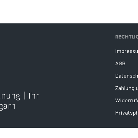
RECHTLI
Impress
AGB
Datensch
Zahlung 
nung | Ihr
Widerruf
garn
Privatsp