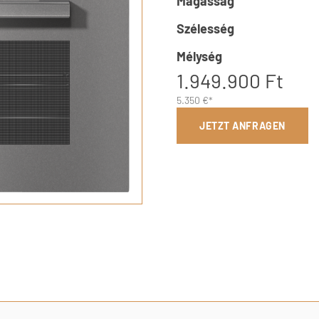
Magasság
Szélesség
Mélység
1.949.900 Ft
5.350 €*
JETZT ANFRAGEN