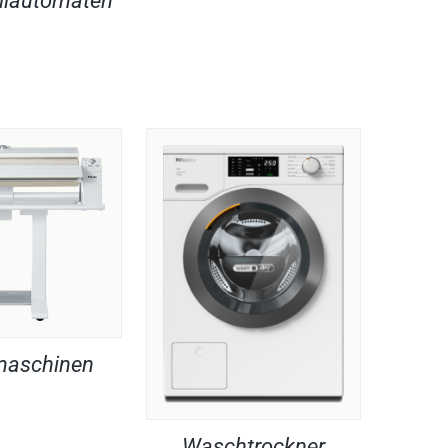
llautomaten
maschinen
Waschtrockner