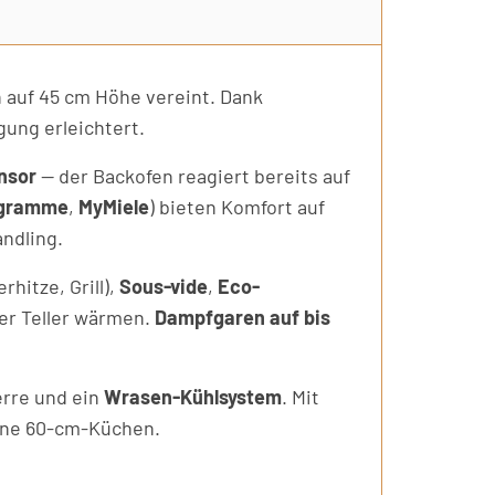
 auf 45 cm Höhe vereint. Dank
gung erleichtert.
nsor
— der Backofen reagiert bereits auf
ogramme
,
MyMiele
) bieten Komfort auf
andling.
hitze, Grill),
Sous-vide
,
Eco-
r Teller wärmen.
Dampfgaren auf bis
erre und ein
Wrasen-Kühlsystem
. Mit
erne 60-cm-Küchen.