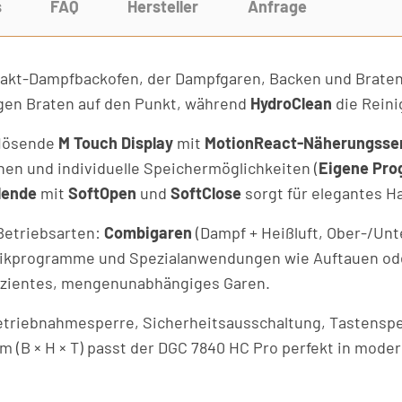
s
FAQ
Hersteller
Anfrage
akt-Dampfbackofen, der Dampfgaren, Backen und Braten
gen Braten auf den Punkt, während
HydroClean
die Reini
flösende
M Touch Display
mit
MotionReact-Näherungsse
onen und individuelle Speichermöglichkeiten (
Eigene Pr
lende
mit
SoftOpen
und
SoftClose
sorgt für elegantes H
 Betriebsarten:
Combigaren
(Dampf + Heißluft, Ober-/Unter
ikprogramme und Spezialanwendungen wie Auftauen ode
izientes, mengenunabhängiges Garen.
betriebnahmesperre, Sicherheitsausschaltung, Tastensp
m (B × H × T) passt der DGC 7840 HC Pro perfekt in mod