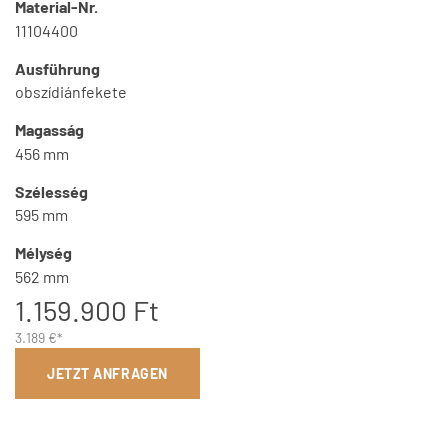
Material-Nr.
11104400
Ausführung
obszídiánfekete
Magasság
456 mm
Szélesség
595 mm
Mélység
562 mm
1.159.900 Ft
3.189 €*
JETZT ANFRAGEN