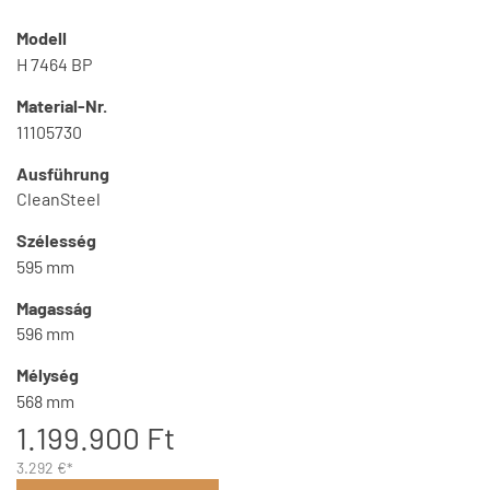
Modell
H 7464 BP
Material-Nr.
11105730
Ausführung
CleanSteel
Szélesség
595 mm
Magasság
596 mm
Mélység
568 mm
1.199.900 Ft
3.292 €*