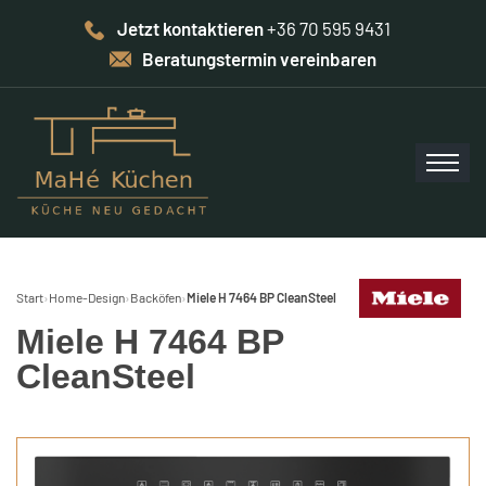
Jetzt kontaktieren
+36 70 595 9431
Beratungstermin vereinbaren
Start
›
Home-Design
›
Backöfen
›
Miele H 7464 BP CleanSteel
Miele H 7464 BP
CleanSteel