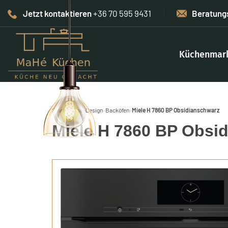
Jetzt kontaktieren
+36 70 595 9431
Beratung
Küchenmar
Start
›
Home-Design
›
Backöfen
›
Miele H 7860 BP Obsidianschwarz
Miele H 7860 BP Obsi