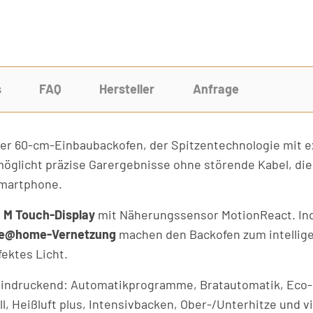
s
FAQ
Hersteller
Anfrage
er 60-cm-Einbaubackofen, der Spitzentechnologie mit e
öglicht präzise Garergebnisse ohne störende Kabel, di
Smartphone.
e
M Touch-Display
mit Näherungssensor MotionReact. Indi
le@home-Vernetzung
machen den Backofen zum intellige
ektes Licht.
eindruckend: Automatikprogramme, Bratautomatik, Eco-He
ll, Heißluft plus, Intensivbacken, Ober-/Unterhitze und