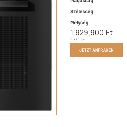
Magasság
Szélesség
Mélység
1.929.900 Ft
5.330 €*
JETZT ANFRAGEN