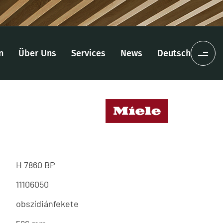
n
Über Uns
Services
News
Deutsch
H 7860 BP
11106050
obszídiánfekete