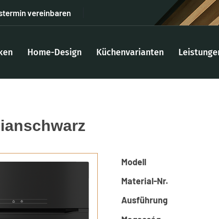
stermin vereinbaren
ken
Home-Design
Küchenvarianten
Leistunge
dianschwarz
Modell
Material-Nr.
Ausführung