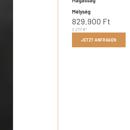
Magasság
Mélység
829.900 Ft
2.277 €*
JETZT ANFRAGEN