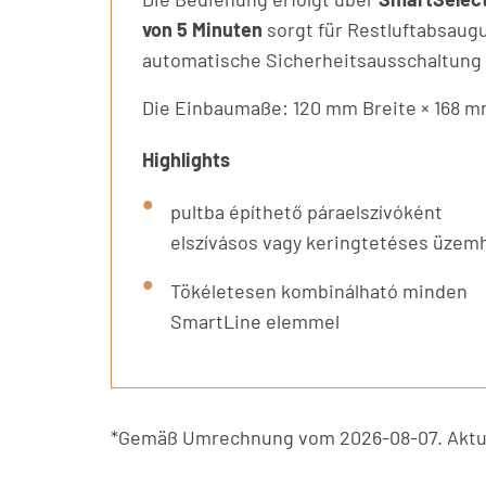
von 5 Minuten
sorgt für Restluftabsaug
automatische Sicherheitsausschaltung 
Die Einbaumaße: 120 mm Breite × 168 m
Highlights
pultba építhető páraelszívóként
elszívásos vagy keringtetéses üzem
Tökéletesen kombinálható minden
SmartLine elemmel
*Gemäß Umrechnung vom 2026-08-07. Aktue