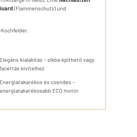
Guard
(Flammenschutz) und
-Kochfelder.
Elegáns kialakítás – síkba építhető vagy
facettás kivitelhez
Energiatakarékos és csendes –
energiatakarékosabb ECO motor