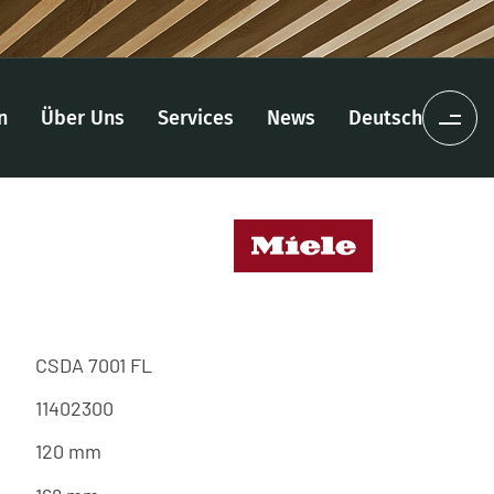
n
Über Uns
Services
News
Deutsch
CSDA 7001 FL
11402300
120 mm