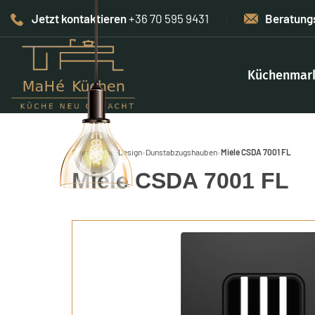
Jetzt kontaktieren
+36 70 595 9431
Beratung
Küchenmar
Start
›
Home-Design
›
Dunstabzugshauben
›
Miele CSDA 7001 FL
Miele CSDA 7001 FL