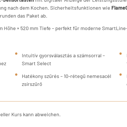
ung nach dem Kochen. Sicherheitsfunktionen wie
Flame
runden das Paket ab.
m Höhe × 520 mm Tiefe – perfekt für moderne SmartLine
Intuitív gyorsválasztás a számsorral –
hez
Smart Select
Hatékony szűrés – 10-rétegű nemesacél
zsírszűrő
ller Kurs kann abweichen.