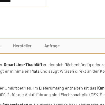
s
Hersteller
Anfrage
er
SmartLine-Tischlüfter
, der sich flächenbündig oder r
gt er minimalen Platz und saugt Wrasen direkt an der Koch
er Umluftbetrieb. Im Lieferumfang enthalten ist das
Kan
0-2, für die Abluftführung sind Flachkanalteile (DFK-Ser
t-Sensortasten
mit digitaler Anzeige der Leistungsstufe