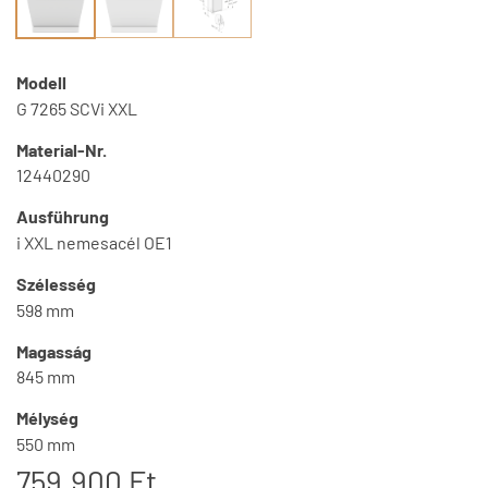
Modell
G 7265 SCVi XXL
Material-Nr.
12440290
Ausführung
i XXL nemesacél OE1
Szélesség
598 mm
Magasság
845 mm
Mélység
550 mm
759.900 Ft