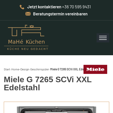
Jetzt kontaktieren
+36 70 595 9431
Beratungstermin vereinbaren
Start
›
Home-Design
›
Geschirrspüler
›
Miele G 7265 SCVi XXL Edelstahl
Miele G 7265 SCVi XXL
Edelstahl