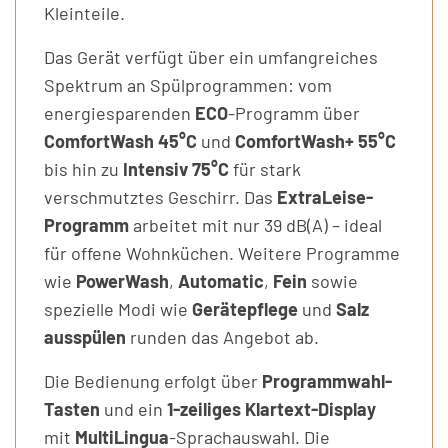
Kleinteile.
Das Gerät verfügt über ein umfangreiches
Spektrum an Spülprogrammen: vom
energiesparenden
ECO
-Programm über
ComfortWash 45°C
und
ComfortWash+ 55°C
bis hin zu
Intensiv 75°C
für stark
verschmutztes Geschirr. Das
ExtraLeise-
Programm
arbeitet mit nur 39 dB(A) – ideal
für offene Wohnküchen. Weitere Programme
wie
PowerWash
,
Automatic
,
Fein
sowie
spezielle Modi wie
Gerätepflege
und
Salz
ausspülen
runden das Angebot ab.
Die Bedienung erfolgt über
Programmwahl-
Tasten
und ein
1-zeiliges Klartext-Display
mit
MultiLingua
-Sprachauswahl. Die