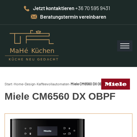
Jetzt kontaktieren
+36 70 595 9431
Beratungstermin vereinbaren
Start
›
Home-Design
›
Kaffeevollautomaten
›
Miele CM6560 DX OBPF
Miele CM6560 DX OBPF