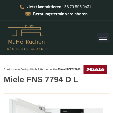
Jetzt kontaktieren
+36 70 595 9431
Beratungstermin vereinbaren
Start
›
Home-Design
›
Kühl- & Gefriergeräte
›
Miele FNS 7794 D L
Miele FNS 7794 D L