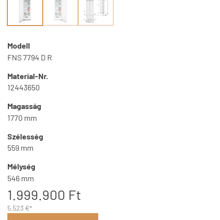
Modell
FNS 7794 D R
Material-Nr.
12443650
Magasság
1770 mm
Szélesség
559 mm
Mélység
546 mm
1.999.900 Ft
5.523 €*