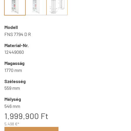
Modell
FNS 7794 D R
Material-Nr.
12449060
Magasság
1770 mm
Szélesség
559 mm
Mélység
546 mm
1.999.900 Ft
5.498 €*