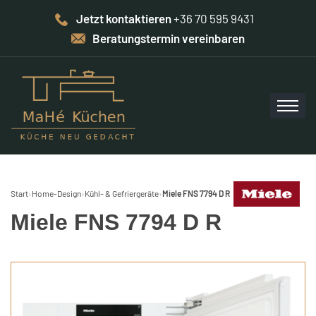
Jetzt kontaktieren
+36 70 595 9431
Beratungstermin vereinbaren
Start
›
Home-Design
›
Kühl- & Gefriergeräte
›
Miele FNS 7794 D R
Miele FNS 7794 D R