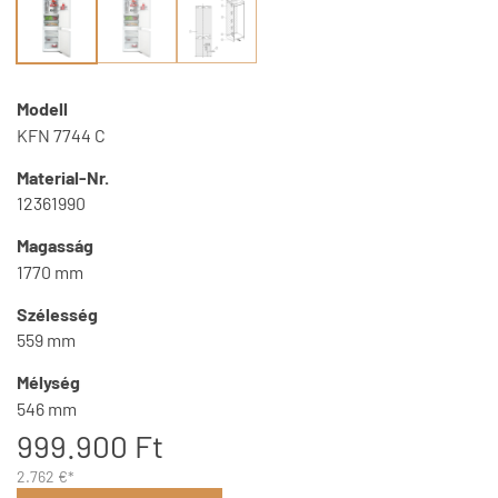
Modell
KFN 7744 C
Material-Nr.
12361990
Magasság
1770 mm
Szélesség
559 mm
Mélység
546 mm
999.900 Ft
2.762 €*