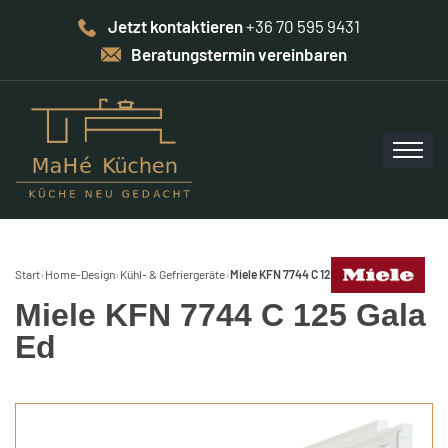
Jetzt kontaktieren
+36 70 595 9431
Beratungstermin vereinbaren
Start
›
Home-Design
›
Kühl- & Gefriergeräte
›
Miele KFN 7744 C 125 Gala Ed
Miele KFN 7744 C 125 Gala
Ed