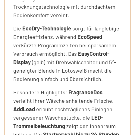
Trocknungstechnologie mit durchdachtem
Bedienkomfort vereint.
Die
EcoDry-Technologie
sorgt für langlebige
Energieeffizienz, während
EcoSpeed
verkürzte Programmzeiten bei sparsamem
Verbrauch ermöglicht. Das
EasyControl-
Display
(gelb) mit Drehwahlschalter und 5°-
geneigter Blende in Lotosweiß macht die
Bedienung einfach und übersichtlich.
Besondere Highlights:
FragranceDos
verleiht Ihrer Wäsche anhaltende Frische,
AddLoad
erlaubt nachträgliches Einlegen
vergessener Wäschestücke, die
LED-
Trommelbeleuchtung
zeigt den Innenraum
hell aus. Die
Startvorwahl bis zu 24 Stunden