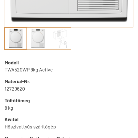
Modell
TWA520WP 8kg Active
Material-Nr.
12729620
Töltőtömeg
8 kg
Kivitel
Hőszivattyús szárítógép