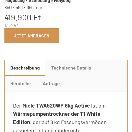
Magasság × Szélesség × Mélység
850 × 596 × 655 mm
419.900 Ft
1.154 €*
JETZT ANFRAGEN
Beschreibung
Technische Details
Hersteller
Anfrage
Der
Miele TWA520WP 8kg Active
ist ein
Wärmepumpentrockner der T1 White
Edition
, der auf 8 kg Fassungsvermögen
ausgelegt ist und modernste