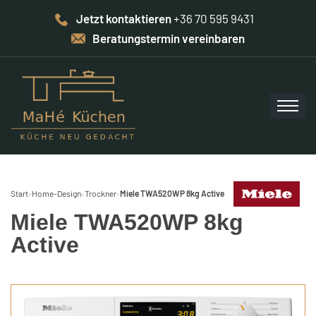
Jetzt kontaktieren
+36 70 595 9431
Beratungstermin vereinbaren
Start
›
Home-Design
›
Trockner
›
Miele TWA520WP 8kg Active
Miele TWA520WP 8kg
Active