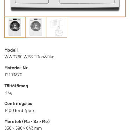
Modell
WWG760 WPS TDos&9kg
Material-Nr.
12193370
Töltőtömeg
9 kg
Centrifugálás
1400 ford./perc
Méretek (Ma × Sz × Mé)
850 × 596 × 643 mm