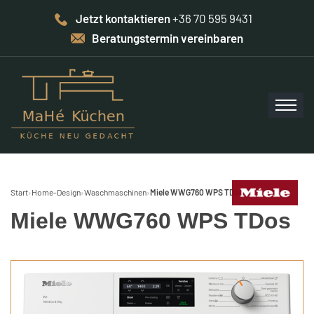
Jetzt kontaktieren
+36 70 595 9431
Beratungstermin vereinbaren
Start
›
Home-Design
›
Waschmaschinen
›
Miele WWG760 WPS TDos
Miele WWG760 WPS TDos