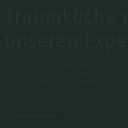
Küchenlösun
direkt vor Ort
Unser Expertenteam nimmt präzises Aufmaß
und entwirft Ihr individuelles Küchenkonzept
mit Top-Marken wie Nobilia & Bosch.
MEHR ERFAHREN