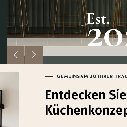
20
Est.
GEMEINSAM ZU IHRER TR
Entdecken Sie
Küchenkonze