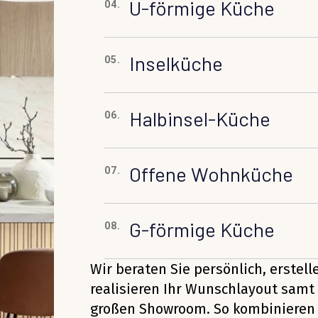
U-förmige Küche
04.
Inselküche
05.
Halbinsel-Küche
06.
Offene Wohnküche
07.
G-förmige Küche
08.
Wir beraten Sie persönlich, erstel
realisieren Ihr Wunschlayout samt 
großen Showroom. So kombinieren 