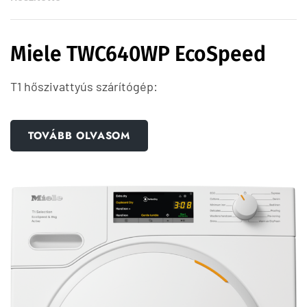
Miele TWC640WP EcoSpeed
T1 hőszivattyús szárítógép:
TOVÁBB OLVASOM