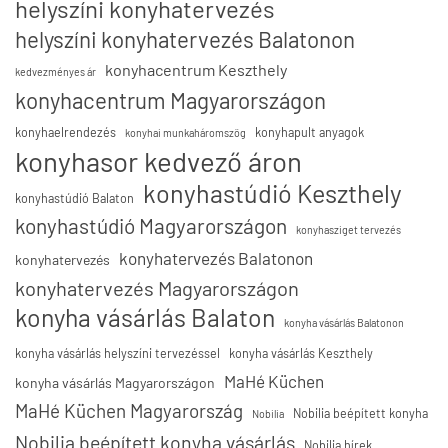
helyszíni konyhatervezés
helyszíni konyhatervezés Balatonon
konyhacentrum Keszthely
kedvezményes ár
konyhacentrum Magyarországon
konyhaelrendezés
konyhapult anyagok
konyhai munkaháromszög
konyhasor kedvező áron
konyhastúdió Keszthely
konyhastúdió Balaton
konyhastúdió Magyarországon
konyhasziget tervezés
konyhatervezés Balatonon
konyhatervezés
konyhatervezés Magyarországon
konyha vásárlás Balaton
konyha vásárlás Balatonon
konyha vásárlás helyszíni tervezéssel
konyha vásárlás Keszthely
MaHé Küchen
konyha vásárlás Magyarországon
MaHé Küchen Magyarország
Nobilia beépített konyha
Nobilia
Nobilia beépített konyha vásárlás
Nobilia hírek