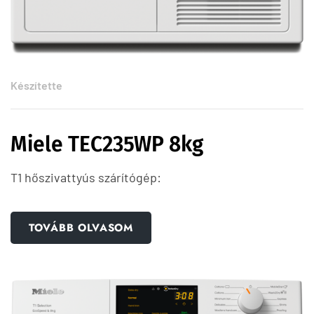
Készítette
Miele TEC235WP 8kg
T1 hőszivattyús szárítógép:
TOVÁBB OLVASOM