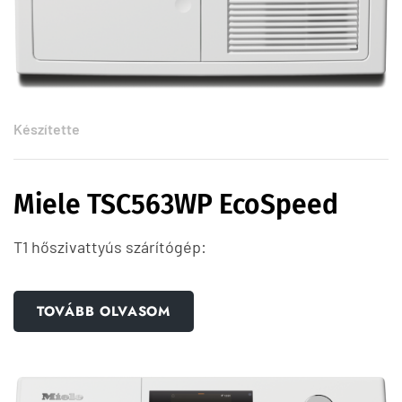
Készítette
Miele TSC563WP EcoSpeed
T1 hőszivattyús szárítógép:
TOVÁBB OLVASOM