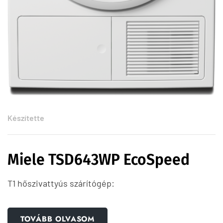
Készítette
Miele TSD643WP EcoSpeed
T1 hőszivattyús szárítógép:
TOVÁBB OLVASOM