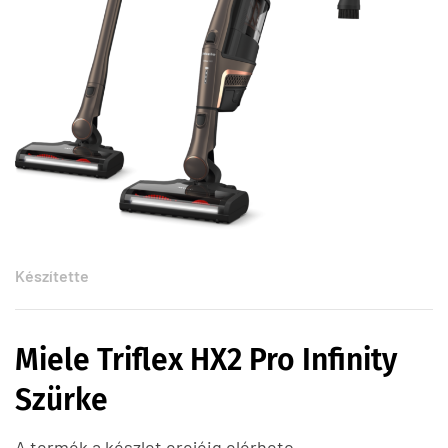
Készítette
Miele Triflex HX2 Pro Infinity
Szürke
A termék a készlet erejéig elérheto.