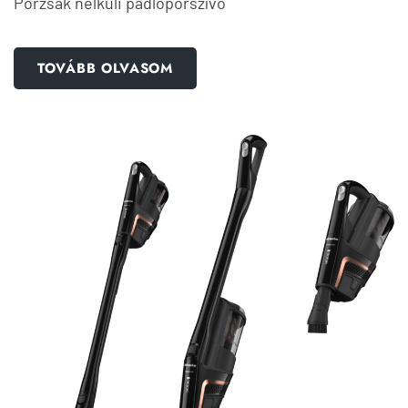
Porzsák nélküli padlóporszívó
TOVÁBB OLVASOM