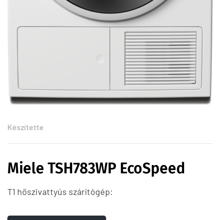
Készítette
Miele TSH783WP EcoSpeed
T1 hőszivattyús szárítógép: