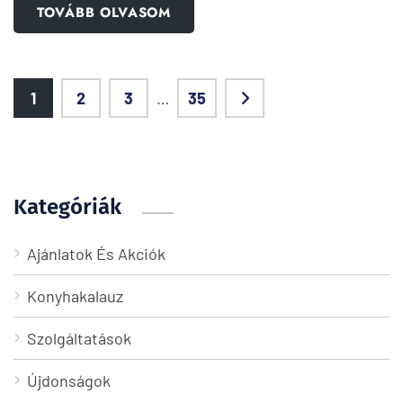
TOVÁBB OLVASOM
1
2
3
…
35
Kategóriák
Ajánlatok És Akciók
Konyhakalauz
Szolgáltatások
Újdonságok