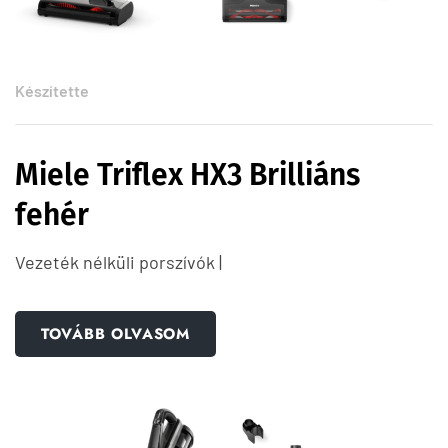
Készítette
Miele Triflex HX3 Brilliáns
fehér
Vezeték nélküli porszívók |
TOVÁBB OLVASOM