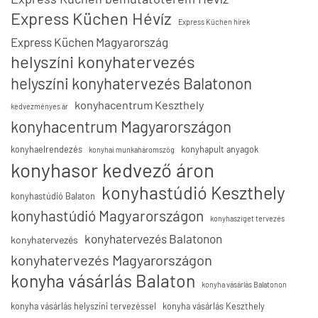
Express Küchen Hévíz
Express Küchen hírek
Express Küchen Magyarország
helyszíni konyhatervezés
helyszíni konyhatervezés Balatonon
konyhacentrum Keszthely
kedvezményes ár
konyhacentrum Magyarországon
konyhaelrendezés
konyhapult anyagok
konyhai munkaháromszög
konyhasor kedvező áron
konyhastúdió Keszthely
konyhastúdió Balaton
konyhastúdió Magyarországon
konyhasziget tervezés
konyhatervezés Balatonon
konyhatervezés
konyhatervezés Magyarországon
konyha vásárlás Balaton
konyha vásárlás Balatonon
konyha vásárlás helyszíni tervezéssel
konyha vásárlás Keszthely