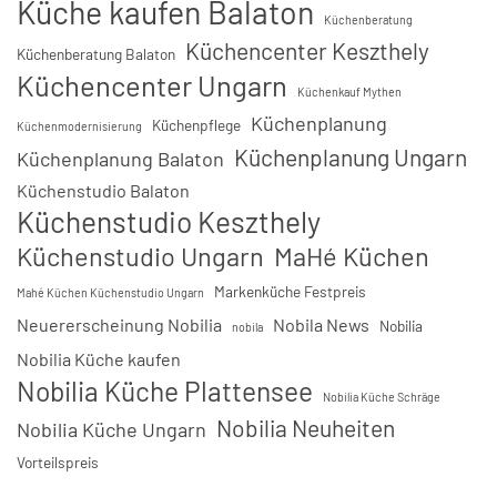
Küche kaufen Balaton
Küchenberatung
Küchencenter Keszthely
Küchenberatung Balaton
Küchencenter Ungarn
Küchenkauf Mythen
Küchenplanung
Küchenpflege
Küchenmodernisierung
Küchenplanung Ungarn
Küchenplanung Balaton
Küchenstudio Balaton
Küchenstudio Keszthely
Küchenstudio Ungarn
MaHé Küchen
Markenküche Festpreis
Mahé Küchen Küchenstudio Ungarn
Neuererscheinung Nobilia
Nobila News
Nobilia
nobila
Nobilia Küche kaufen
Nobilia Küche Plattensee
Nobilia Küche Schräge
Nobilia Neuheiten
Nobilia Küche Ungarn
Vorteilspreis