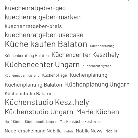
kuechenratgeber-geo
kuechenratgeber-marken
kuechenratgeber-preis
kuechenratgeber-usecase
Küche kaufen Balaton
Küchenberatung
Küchencenter Keszthely
Küchenberatung Balaton
Küchencenter Ungarn
Küchenkauf Mythen
Küchenplanung
Küchenpflege
Küchenmodernisierung
Küchenplanung Ungarn
Küchenplanung Balaton
Küchenstudio Balaton
Küchenstudio Keszthely
Küchenstudio Ungarn
MaHé Küchen
Markenküche Festpreis
Mahé Küchen Küchenstudio Ungarn
Neuererscheinung Nobilia
Nobila News
Nobilia
nobila