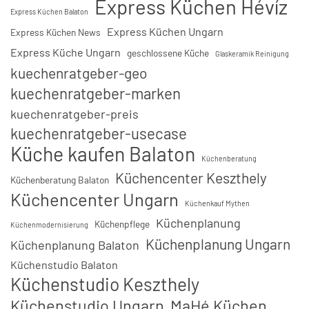
Express Küchen Hévíz
Express Küchen Balaton
Express Küchen Ungarn
Express Küchen News
Express Küche Ungarn
geschlossene Küche
Glaskeramik Reinigung
kuechenratgeber-geo
kuechenratgeber-marken
kuechenratgeber-preis
kuechenratgeber-usecase
Küche kaufen Balaton
Küchenberatung
Küchencenter Keszthely
Küchenberatung Balaton
Küchencenter Ungarn
Küchenkauf Mythen
Küchenplanung
Küchenpflege
Küchenmodernisierung
Küchenplanung Ungarn
Küchenplanung Balaton
Küchenstudio Balaton
Küchenstudio Keszthely
Küchenstudio Ungarn
MaHé Küchen