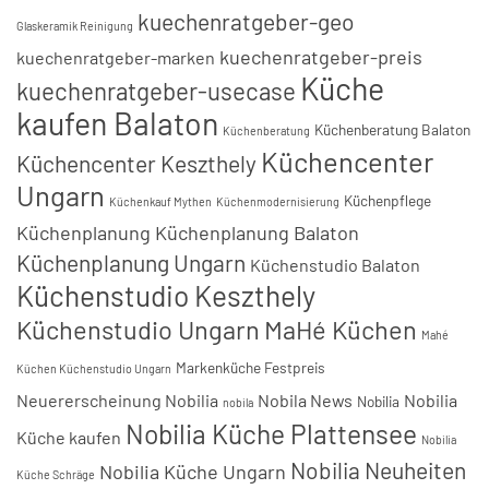
kuechenratgeber-geo
Glaskeramik Reinigung
kuechenratgeber-preis
kuechenratgeber-marken
Küche
kuechenratgeber-usecase
kaufen Balaton
Küchenberatung Balaton
Küchenberatung
Küchencenter
Küchencenter Keszthely
Ungarn
Küchenpflege
Küchenkauf Mythen
Küchenmodernisierung
Küchenplanung
Küchenplanung Balaton
Küchenplanung Ungarn
Küchenstudio Balaton
Küchenstudio Keszthely
Küchenstudio Ungarn
MaHé Küchen
Mahé
Markenküche Festpreis
Küchen Küchenstudio Ungarn
Neuererscheinung Nobilia
Nobila News
Nobilia
Nobilia
nobila
Nobilia Küche Plattensee
Küche kaufen
Nobilia
Nobilia Neuheiten
Nobilia Küche Ungarn
Küche Schräge