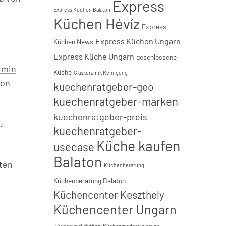
Express
Express Küchen Balaton
Küchen Hévíz
Express
Express Küchen Ungarn
Küchen News
Express Küche Ungarn
geschlossene
rmin
Küche
Glaskeramik Reinigung
von
kuechenratgeber-geo
kuechenratgeber-marken
kuechenratgeber-preis
u
kuechenratgeber-
Küche kaufen
usecase
Balaton
nten
Küchenberatung
Küchenberatung Balaton
Küchencenter Keszthely
Küchencenter Ungarn