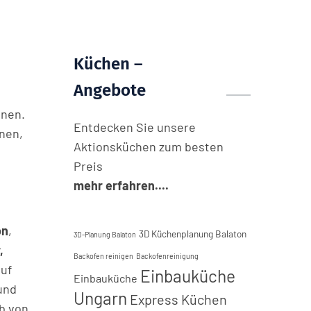
Küchen –
Angebote
anen.
Entdecken Sie unsere
nen,
Aktionsküchen zum besten
Preis
mehr erfahren....
on
,
3D Küchenplanung Balaton
3D-Planung Balaton
,
Backofen reinigen
Backofenreinigung
auf
Einbauküche
Einbauküche
 und
Ungarn
Express Küchen
lb von