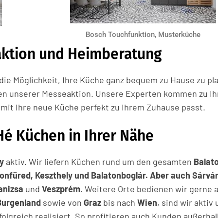
Bosch Touchfunktion, Musterküche
aktion und Heimberatung
die Möglichkeit, Ihre Küche ganz bequem zu Hause zu pl
en unserer Messeaktion. Unsere Experten kommen zu Ih
mit Ihre neue Küche perfekt zu Ihrem Zuhause passt.
Hé Küchen in Ihrer Nähe
y
aktiv. Wir liefern Küchen rund um den gesamten
Balat
tonfüred, Keszthely und Balatonboglár. Aber auch Sárvár
anizsa
und
Veszprém
. Weitere Orte bedienen wir gerne 
Burgenland
sowie von
Graz
bis nach
Wien
, sind wir aktiv
olgreich realisiert. So profitieren auch Kunden außerha