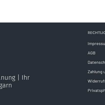
RECHTLI
Impress
AGB
Datensch
Zahlung 
nung | Ihr
Widerruf
garn
Privatsp