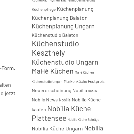
Küchenkauf Mythen
Küchenmodernisierung
Küchenplanung
Küchenpflege
Küchenplanung Balaton
Küchenplanung Ungarn
Küchenstudio Balaton
Küchenstudio
Keszthely
n
Küchenstudio Ungarn
L-Form,
MaHé Küchen
Mahé Küchen
Markenküche Festpreis
Küchenstudio Ungarn
alten
Neuererscheinung Nobilia
nobila
e jetzt
Nobila News
Nobilia Küche
Nobilia
!
Nobilia Küche
kaufen
Plattensee
Nobilia Küche Schräge
Nobilia
Nobilia Küche Ungarn