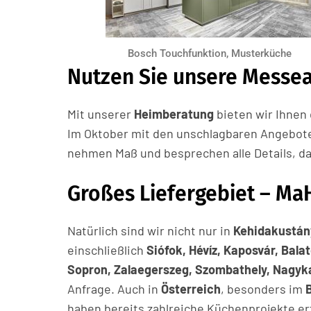
Bosch Touchfunktion, Musterküche
Nutzen Sie unsere Messe
Mit unserer
Heimberatung
bieten wir Ihnen 
Im Oktober mit den unschlagbaren Angebot
nehmen Maß und besprechen alle Details, da
Großes Liefergebiet – Ma
Natürlich sind wir nicht nur in
Kehidakustán
einschließlich
Siófok, Hévíz, Kaposvár, Bala
Sopron, Zalaegerszeg, Szombathely, Nagyk
Anfrage. Auch in
Österreich
, besonders im
haben bereits zahlreiche Küchenprojekte erf