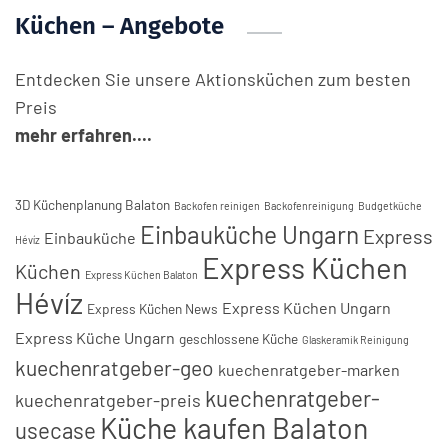
Küchen – Angebote
Entdecken Sie unsere Aktionsküchen zum besten
Preis
mehr erfahren....
3D Küchenplanung Balaton
Backofen reinigen
Backofenreinigung
Budgetküche
Einbauküche Ungarn
Express
Einbauküche
Hévíz
Express Küchen
Küchen
Express Küchen Balaton
Hévíz
Express Küchen Ungarn
Express Küchen News
Express Küche Ungarn
geschlossene Küche
Glaskeramik Reinigung
kuechenratgeber-geo
kuechenratgeber-marken
kuechenratgeber-
kuechenratgeber-preis
Küche kaufen Balaton
usecase