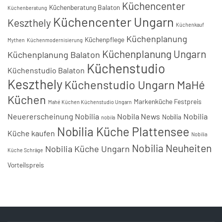
Küchencenter
Küchenberatung Balaton
Küchenberatung
Küchencenter Ungarn
Keszthely
Küchenkauf
Küchenplanung
Küchenpflege
Mythen
Küchenmodernisierung
Küchenplanung Ungarn
Küchenplanung Balaton
Küchenstudio
Küchenstudio Balaton
Keszthely
Küchenstudio Ungarn
MaHé
Küchen
Markenküche Festpreis
Mahé Küchen Küchenstudio Ungarn
Neuererscheinung Nobilia
Nobila News
Nobilia
Nobilia
nobila
Nobilia Küche Plattensee
Küche kaufen
Nobilia
Nobilia Neuheiten
Nobilia Küche Ungarn
Küche Schräge
Vorteilspreis