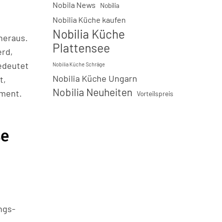
Nobila News
Nobilia
Nobilia Küche kaufen
Nobilia Küche
heraus.
Plattensee
erd,
edeutet
Nobilia Küche Schräge
Nobilia Küche Ungarn
t,
Nobilia Neuheiten
tment.
Vorteilspreis
se
ngs-