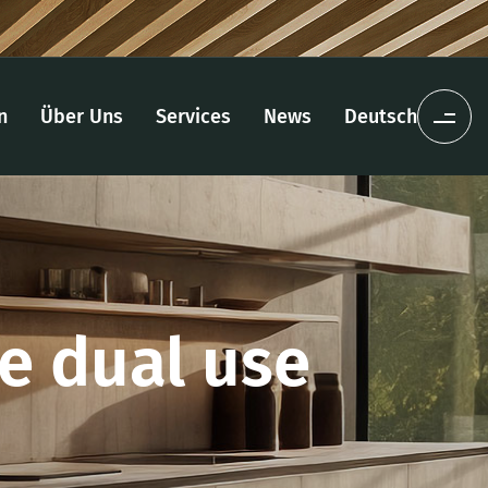
n
Über Uns
Services
News
Deutsch
e dual use