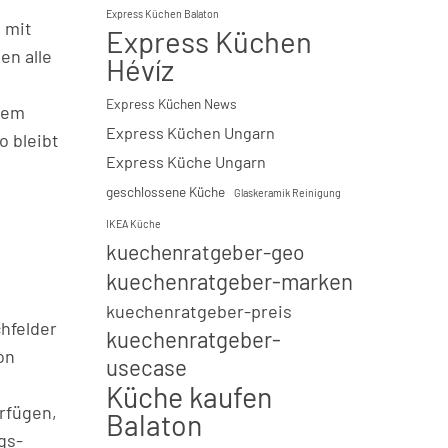
Express Küchen Balaton
 mit
Express Küchen
en alle
Hévíz
Express Küchen News
nem
Express Küchen Ungarn
o bleibt
Express Küche Ungarn
geschlossene Küche
Glaskeramik Reinigung
IKEA Küche
kuechenratgeber-geo
kuechenratgeber-marken
kuechenratgeber-preis
chfelder
kuechenratgeber-
on
usecase
Küche kaufen
rfügen,
Balaton
gs-