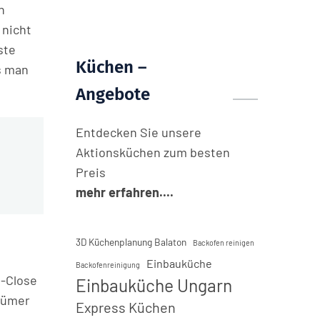
n
 nicht
ste
Küchen –
s man
Angebote
Entdecken Sie unsere
Aktionsküchen zum besten
Preis
mehr erfahren....
3D Küchenplanung Balaton
Backofen reinigen
Einbauküche
Backofenreinigung
t-Close
Einbauküche Ungarn
tümer
Express Küchen