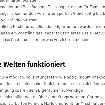
 dauerhaften Schäden.
hfelder und Backöfen mit Tastensperre sind für Familien
ngsrisiken für den Vermieter spürbar. Gleichzeitig bleib
vollständig nutzbar.
nliche Küchenutensilien des Eigentümers werden in ei
lten ein vollständiges, separat definiertes Basis-Set. S
 dass Gäste auf irgendetwas verzichten müssen.
e Welten funktioniert
iv wie möglich, so leistungsstark wie nötig. Induktionsko
 ideal – sie sind schnell, sicher und erklären sich fast v
reinigung sparen dem Eigentümer aufwendige
eschirrspüler sollten über eine Kurzprogramm-Option ve
fizient arbeiten können. MaHé empfiehlt für Mischnutzun