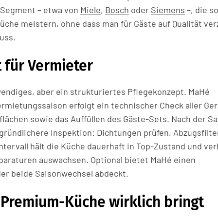
n Segment – etwa von
Miele
,
Bosch
oder
Siemens
–, die s
küche meistern, ohne dass man für Gäste auf Qualität ver
uss.
 für Vermieter
endiges, aber ein strukturiertes Pflegekonzept. MaHé
rmietungssaison erfolgt ein technischer Check aller Ger
flächen sowie das Auffüllen des Gäste-Sets. Nach der Sa
 gründlichere Inspektion: Dichtungen prüfen, Abzugsfilte
ntervall hält die Küche dauerhaft in Top-Zustand und ver
eparaturen auswachsen. Optional bietet MaHé einen
der beide Saisonwechsel abdeckt.
e Premium-Küche wirklich bringt