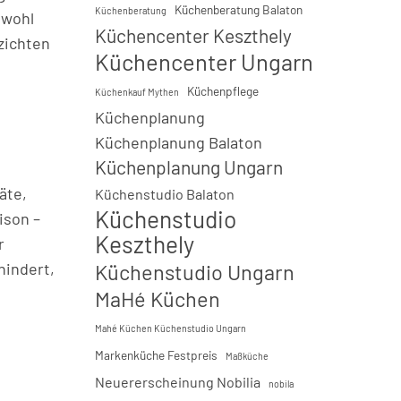
Küchenberatung Balaton
Küchenberatung
owohl
Küchencenter Keszthely
zichten
Küchencenter Ungarn
Küchenpflege
Küchenkauf Mythen
Küchenplanung
Küchenplanung Balaton
Küchenplanung Ungarn
äte,
Küchenstudio Balaton
Küchenstudio
ison –
Keszthely
r
Küchenstudio Ungarn
hindert,
MaHé Küchen
Mahé Küchen Küchenstudio Ungarn
Markenküche Festpreis
Maßküche
Neuererscheinung Nobilia
nobila