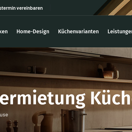
stermin vereinbaren
ken
Home-Design
Küchenvarianten
Leistunge
Vermietung Küch
 use