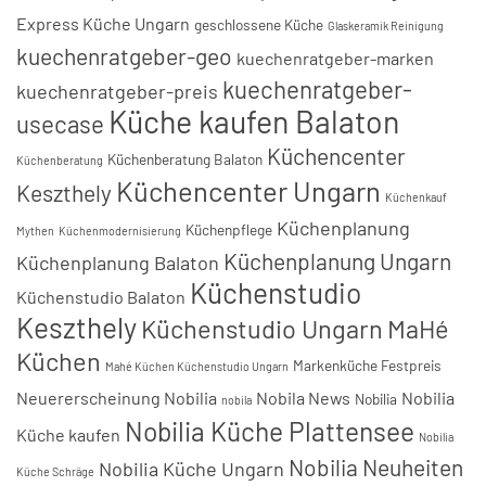
Express Küche Ungarn
geschlossene Küche
Glaskeramik Reinigung
kuechenratgeber-geo
kuechenratgeber-marken
kuechenratgeber-
kuechenratgeber-preis
Küche kaufen Balaton
usecase
Küchencenter
Küchenberatung Balaton
Küchenberatung
Küchencenter Ungarn
Keszthely
Küchenkauf
Küchenplanung
Küchenpflege
Mythen
Küchenmodernisierung
Küchenplanung Ungarn
Küchenplanung Balaton
Küchenstudio
Küchenstudio Balaton
Keszthely
Küchenstudio Ungarn
MaHé
Küchen
Markenküche Festpreis
Mahé Küchen Küchenstudio Ungarn
Neuererscheinung Nobilia
Nobila News
Nobilia
Nobilia
nobila
Nobilia Küche Plattensee
Küche kaufen
Nobilia
Nobilia Neuheiten
Nobilia Küche Ungarn
Küche Schräge