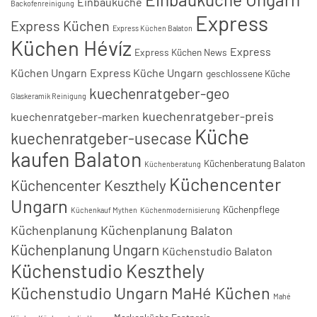
Einbauküche
Backofenreinigung
Express
Express Küchen
Express Küchen Balaton
Küchen Hévíz
Express
Express Küchen News
Küchen Ungarn
Express Küche Ungarn
geschlossene Küche
kuechenratgeber-geo
Glaskeramik Reinigung
kuechenratgeber-preis
kuechenratgeber-marken
Küche
kuechenratgeber-usecase
kaufen Balaton
Küchenberatung Balaton
Küchenberatung
Küchencenter
Küchencenter Keszthely
Ungarn
Küchenpflege
Küchenkauf Mythen
Küchenmodernisierung
Küchenplanung
Küchenplanung Balaton
Küchenplanung Ungarn
Küchenstudio Balaton
Küchenstudio Keszthely
Küchenstudio Ungarn
MaHé Küchen
Mahé