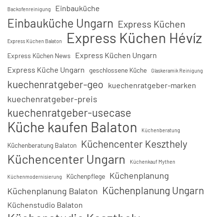
Einbauküche
Backofenreinigung
Einbauküche Ungarn
Express Küchen
Express Küchen Hévíz
Express Küchen Balaton
Express Küchen Ungarn
Express Küchen News
Express Küche Ungarn
geschlossene Küche
Glaskeramik Reinigung
kuechenratgeber-geo
kuechenratgeber-marken
kuechenratgeber-preis
kuechenratgeber-usecase
Küche kaufen Balaton
Küchenberatung
Küchencenter Keszthely
Küchenberatung Balaton
Küchencenter Ungarn
Küchenkauf Mythen
Küchenplanung
Küchenpflege
Küchenmodernisierung
Küchenplanung Ungarn
Küchenplanung Balaton
Küchenstudio Balaton