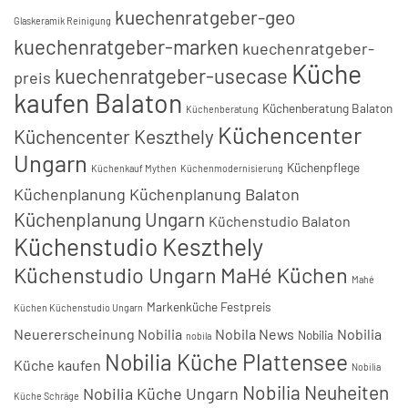
kuechenratgeber-geo
Glaskeramik Reinigung
kuechenratgeber-marken
kuechenratgeber-
Küche
kuechenratgeber-usecase
preis
kaufen Balaton
Küchenberatung Balaton
Küchenberatung
Küchencenter
Küchencenter Keszthely
Ungarn
Küchenpflege
Küchenkauf Mythen
Küchenmodernisierung
Küchenplanung
Küchenplanung Balaton
Küchenplanung Ungarn
Küchenstudio Balaton
Küchenstudio Keszthely
Küchenstudio Ungarn
MaHé Küchen
Mahé
Markenküche Festpreis
Küchen Küchenstudio Ungarn
Neuererscheinung Nobilia
Nobila News
Nobilia
Nobilia
nobila
Nobilia Küche Plattensee
Küche kaufen
Nobilia
Nobilia Neuheiten
Nobilia Küche Ungarn
Küche Schräge