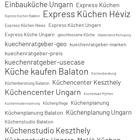
Einbauküche Ungarn
Express Küchen
Express Küchen Hévíz
Express Küchen Balaton
Express Küchen Ungarn
Express Küchen News
Express Küche Ungarn
geschlossene Küche
Glaskeramik Reinigung
kuechenratgeber-geo
kuechenratgeber-marken
kuechenratgeber-preis
kuechenratgeber-usecase
Küche kaufen Balaton
Küchenberatung
Küchencenter Keszthely
Küchenberatung Balaton
Küchencenter Ungarn
Küchenkauf Mythen
Küchenplanung
Küchenpflege
Küchenmodernisierung
Küchenplanung Ungarn
Küchenplanung Balaton
Küchenstudio Balaton
Küchenstudio Keszthely
Küchenstudio Ungarn
MaHé Küchen