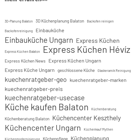
3D Küchenplanung Balaton
3D-Planung Balaton
Backofen reinigen
Einbauküche
Backofenreinigung
Einbauküche Ungarn
Express Küchen
Express Küchen Hévíz
Express Küchen Balaton
Express Küchen Ungarn
Express Küchen News
Express Küche Ungarn
geschlossene Küche
Glaskeramik Reinigung
kuechenratgeber-geo
kuechenratgeber-marken
kuechenratgeber-preis
kuechenratgeber-usecase
Küche kaufen Balaton
Küchenberatung
Küchencenter Keszthely
Küchenberatung Balaton
Küchencenter Ungarn
Küchenkauf Mythen
Küchenplanung
Küchenpflege
Küchenmodernisierung