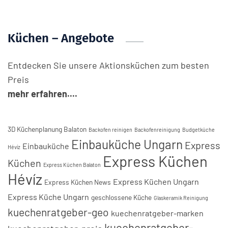
Küchen – Angebote
Entdecken Sie unsere Aktionsküchen zum besten
Preis
mehr erfahren....
3D Küchenplanung Balaton
Backofen reinigen
Backofenreinigung
Budgetküche
Einbauküche Ungarn
Express
Einbauküche
Hévíz
Express Küchen
Küchen
Express Küchen Balaton
Hévíz
Express Küchen Ungarn
Express Küchen News
Express Küche Ungarn
geschlossene Küche
Glaskeramik Reinigung
kuechenratgeber-geo
kuechenratgeber-marken
kuechenratgeber-