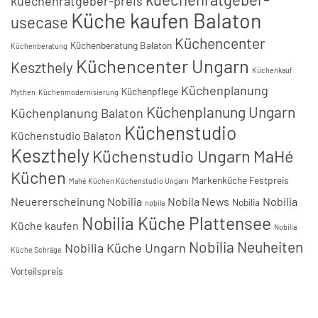
kuechenratgeber-preis
Küche kaufen Balaton
usecase
Küchencenter
Küchenberatung Balaton
Küchenberatung
Küchencenter Ungarn
Keszthely
Küchenkauf
Küchenplanung
Küchenpflege
Mythen
Küchenmodernisierung
Küchenplanung Ungarn
Küchenplanung Balaton
Küchenstudio
Küchenstudio Balaton
Keszthely
Küchenstudio Ungarn
MaHé
Küchen
Markenküche Festpreis
Mahé Küchen Küchenstudio Ungarn
Neuererscheinung Nobilia
Nobila News
Nobilia
Nobilia
nobila
Nobilia Küche Plattensee
Küche kaufen
Nobilia
Nobilia Neuheiten
Nobilia Küche Ungarn
Küche Schräge
Vorteilspreis