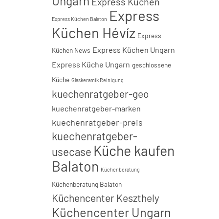
Ungarn
Express Küchen
Express
Express Küchen Balaton
Küchen Hévíz
Express
Express Küchen Ungarn
Küchen News
Express Küche Ungarn
geschlossene
Küche
Glaskeramik Reinigung
kuechenratgeber-geo
kuechenratgeber-marken
kuechenratgeber-preis
kuechenratgeber-
Küche kaufen
usecase
Balaton
Küchenberatung
Küchenberatung Balaton
Küchencenter Keszthely
Küchencenter Ungarn