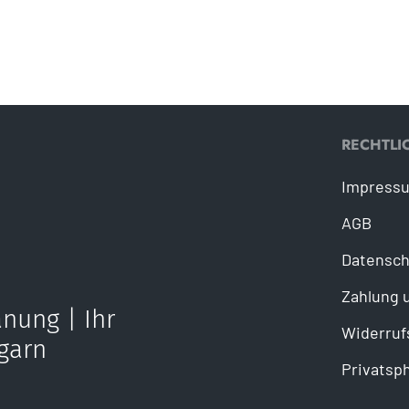
RECHTLI
Impress
AGB
Datensch
Zahlung 
nung | Ihr
Widerruf
garn
Privatsp