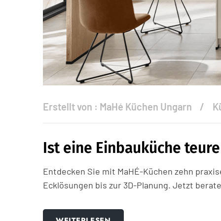
Erstellt von :
MaHé Küchen Ungarn
K
Ist eine Einbauküche teur
Entdecken Sie mit MaHÉ-Küchen zehn praxise
Ecklösungen bis zur 3D-Planung. Jetzt berate
WEITERLESEN