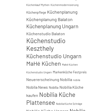
Küchenkauf Mythen
Küchenmodernisierung
Küchenplanung
Küchenpflege
Küchenplanung Balaton
Küchenplanung Ungarn
Küchenstudio Balaton
Küchenstudio
Keszthely
Küchenstudio Ungarn
MaHé Küchen
Mahé Küchen
Markenküche Festpreis
Küchenstudio Ungarn
Neuererscheinung Nobilia
nobila
Nobila News
Nobilia Küche
Nobilia
Nobilia Küche
kaufen
Plattensee
Nobilia Küche Schräge
Nobilia