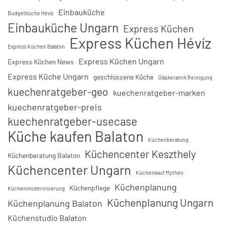
Einbauküche
Budgetküche Hévíz
Einbauküche Ungarn
Express Küchen
Express Küchen Hévíz
Express Küchen Balaton
Express Küchen Ungarn
Express Küchen News
Express Küche Ungarn
geschlossene Küche
Glaskeramik Reinigung
kuechenratgeber-geo
kuechenratgeber-marken
kuechenratgeber-preis
kuechenratgeber-usecase
Küche kaufen Balaton
Küchenberatung
Küchencenter Keszthely
Küchenberatung Balaton
Küchencenter Ungarn
Küchenkauf Mythen
Küchenplanung
Küchenpflege
Küchenmodernisierung
Küchenplanung Ungarn
Küchenplanung Balaton
Küchenstudio Balaton