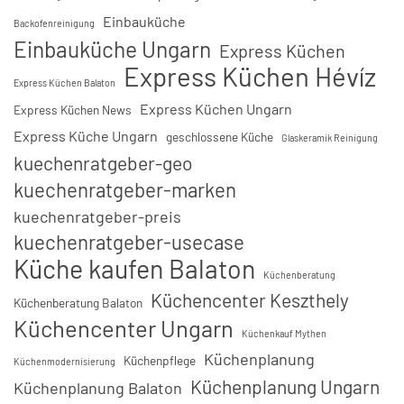
Einbauküche
Backofenreinigung
Einbauküche Ungarn
Express Küchen
Express Küchen Hévíz
Express Küchen Balaton
Express Küchen Ungarn
Express Küchen News
Express Küche Ungarn
geschlossene Küche
Glaskeramik Reinigung
kuechenratgeber-geo
kuechenratgeber-marken
kuechenratgeber-preis
kuechenratgeber-usecase
Küche kaufen Balaton
Küchenberatung
Küchencenter Keszthely
Küchenberatung Balaton
Küchencenter Ungarn
Küchenkauf Mythen
Küchenplanung
Küchenpflege
Küchenmodernisierung
Küchenplanung Ungarn
Küchenplanung Balaton