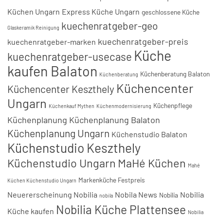
Küchen Ungarn
Express Küche Ungarn
geschlossene Küche
kuechenratgeber-geo
Glaskeramik Reinigung
kuechenratgeber-preis
kuechenratgeber-marken
Küche
kuechenratgeber-usecase
kaufen Balaton
Küchenberatung Balaton
Küchenberatung
Küchencenter
Küchencenter Keszthely
Ungarn
Küchenpflege
Küchenkauf Mythen
Küchenmodernisierung
Küchenplanung
Küchenplanung Balaton
Küchenplanung Ungarn
Küchenstudio Balaton
Küchenstudio Keszthely
Küchenstudio Ungarn
MaHé Küchen
Mahé
Markenküche Festpreis
Küchen Küchenstudio Ungarn
Neuererscheinung Nobilia
Nobila News
Nobilia
Nobilia
nobila
Nobilia Küche Plattensee
Küche kaufen
Nobilia