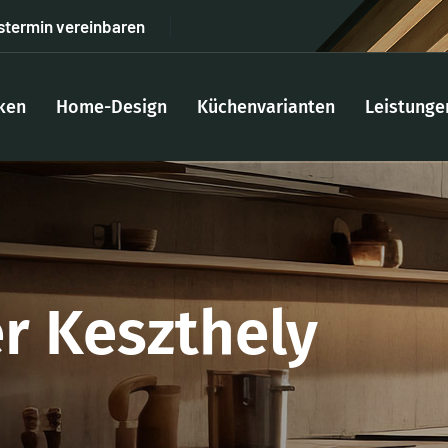
stermin vereinbaren
ken
Home-Design
Küchenvarianten
Leistunge
r Keszthely