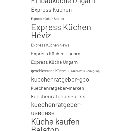
Einbauküche Ungarn
Express Küchen
Express Küchen Balaton
Express Küchen
Hévíz
Express Küchen News
Express Küchen Ungarn
Express Küche Ungarn
geschlossene Küche
Glaskeramik Reinigung
kuechenratgeber-geo
kuechenratgeber-marken
kuechenratgeber-preis
kuechenratgeber-
usecase
Küche kaufen
Balaton