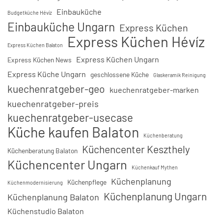
Einbauküche
Budgetküche Hévíz
Einbauküche Ungarn
Express Küchen
Express Küchen Hévíz
Express Küchen Balaton
Express Küchen Ungarn
Express Küchen News
Express Küche Ungarn
geschlossene Küche
Glaskeramik Reinigung
kuechenratgeber-geo
kuechenratgeber-marken
kuechenratgeber-preis
kuechenratgeber-usecase
Küche kaufen Balaton
Küchenberatung
Küchencenter Keszthely
Küchenberatung Balaton
Küchencenter Ungarn
Küchenkauf Mythen
Küchenplanung
Küchenpflege
Küchenmodernisierung
Küchenplanung Ungarn
Küchenplanung Balaton
Küchenstudio Balaton