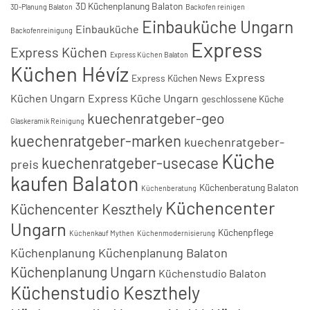
3D Küchenplanung Balaton
3D-Planung Balaton
Backofen reinigen
Einbauküche Ungarn
Einbauküche
Backofenreinigung
Express
Express Küchen
Express Küchen Balaton
Küchen Hévíz
Express
Express Küchen News
Küchen Ungarn
Express Küche Ungarn
geschlossene Küche
kuechenratgeber-geo
Glaskeramik Reinigung
kuechenratgeber-marken
kuechenratgeber-
Küche
kuechenratgeber-usecase
preis
kaufen Balaton
Küchenberatung Balaton
Küchenberatung
Küchencenter
Küchencenter Keszthely
Ungarn
Küchenpflege
Küchenkauf Mythen
Küchenmodernisierung
Küchenplanung
Küchenplanung Balaton
Küchenplanung Ungarn
Küchenstudio Balaton
Küchenstudio Keszthely